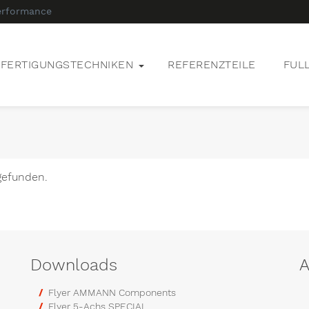
erformance
FERTIGUNGSTECHNIKEN
REFERENZTEILE
FUL
gefunden.
Downloads
A
Flyer AMMANN Components
Flyer 5-Achs SPECIAL