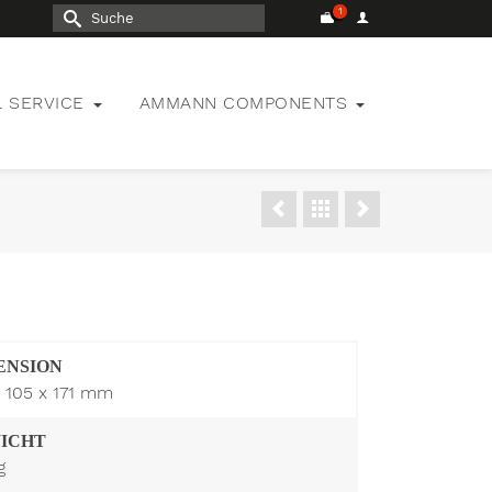
Suche
nach:
L SERVICE
AMMANN COMPONENTS
ENSION
x 105 x 171 mm
ICHT
g