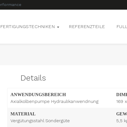
erformance
FERTIGUNGSTECHNIKEN
REFERENZTEILE
FUL
Details
ANWENDUNGSBEREICH
DIM
Axialkolbenpumpe Hydraulikanwendnung
169 
MATERIAL
GEW
Vergütungsstahl Sondergüte
5,5 k