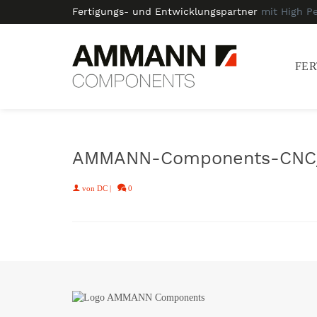
Fertigungs- und Entwicklungspartner
mit High P
FE
AMMANN-Components-CNC
von
DC
|
0