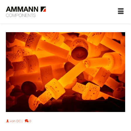
von
DC
|
0