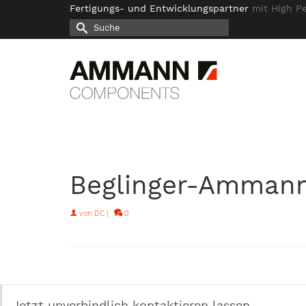
Fertigungs- und Entwicklungspartner
mit High P
Suche
nach:
Beglinger-Ammann
von
DC
|
0
Jetzt unverbindlich kontaktieren lassen