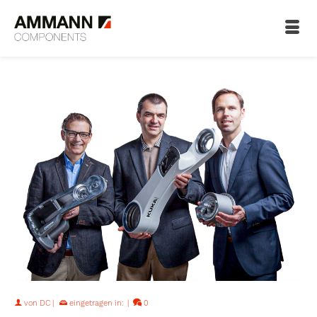
von
DC
|
eingetragen in:
|
0