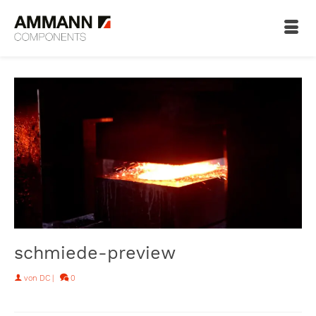
schmiede-preview
von
DC
|
0