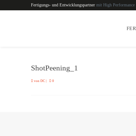
Fertigungs- und Entwicklungspartner
mit High Performance
FE
ShotPeening_1
von
DC
|
0