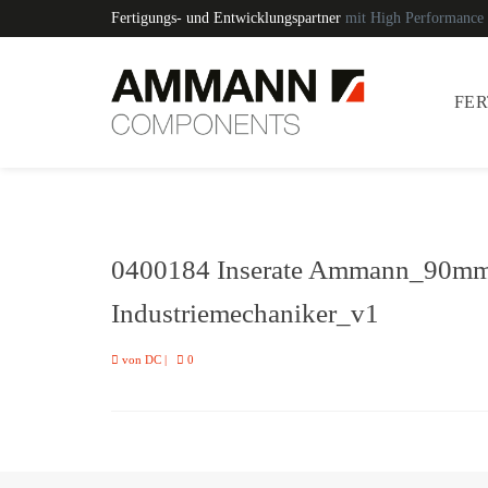
Fertigungs- und Entwicklungspartner
mit High Performance
FE
0400184 Inserate Ammann_90mm_
Industriemechaniker_v1
von
DC
|
0