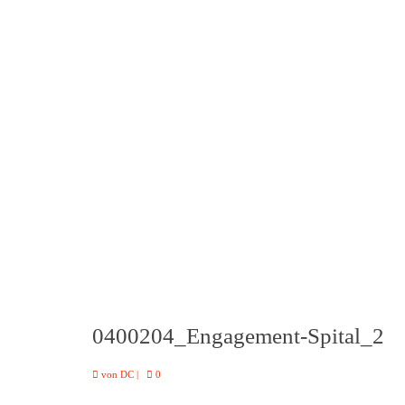
0400204_Engagement-Spital_2
von
DC
|
0